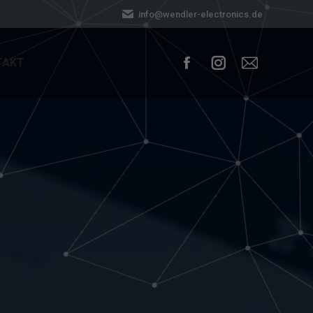
info@wendler-electronics.de
TAKT