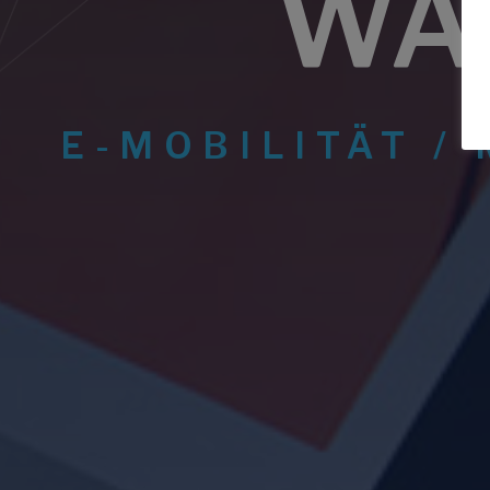
WA
E-MOBILITÄT /